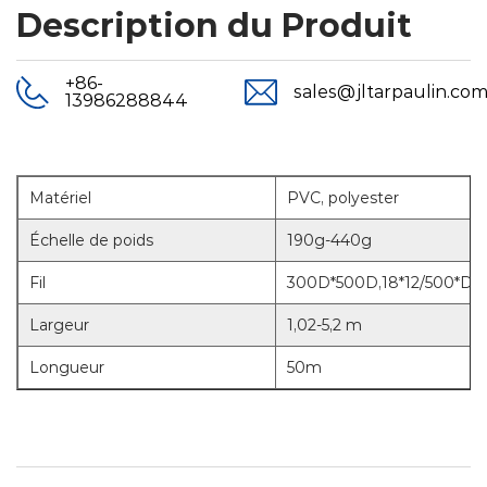
Description du Produit
+86-
sales@jltarpaulin.co
13986288844
Matériel
PVC, polyester
Échelle de poids
190g-440g
Fil
300D*500D,18*12/500*D*
Largeur
1,02-5,2 m
Longueur
50m