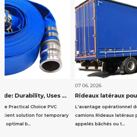
07 06, 2026
rability, Uses & Benefits
Rideaux latéraux pour camion : avantages, types et guide d'installation
L'avantage opérationnel des rideaux latéraux pour
ry
camions Rideaux latéraux pour camions , également
appelés bâchés ou t...