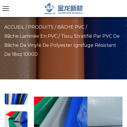
ACCUEIL
/
PRODUITS
/
BÂCHE PVC
/
Bâche Laminée En PVC
/
Tissu Stratifié Par PVC De
Bâche De Vinyle De Polyester Ignifuge Résistant
De 18oz 1000D